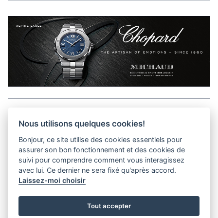
Aller en haut de la page
Nous utilisons quelques cookies!
Bonjour, ce site utilise des cookies essentiels pour
Media Kit
assurer son bon fonctionnement et des cookies de
Contact
suivi pour comprendre comment vous interagissez
Privacy Policy
avec lui. Ce dernier ne sera fixé qu'après accord.
Laissez-moi choisir
helvet magazine
Tout accepter
District Creative Lab sàrl
Pl. de la Palud 23
Tel : +41 (21) 312 41 41