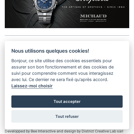
Aller en haut de la page
Nous utilisons quelques cookies!
Bonjour, ce site utilise des cookies essentiels pour
Media Kit
assurer son bon fonctionnement et des cookies de
Contact
suivi pour comprendre comment vous interagissez
Privacy Policy
avec lui. Ce dernier ne sera fixé qu'après accord.
Laissez-moi choisir
helvet magazine
Tout accepter
District Creative Lab sàrl
Pl. de la Palud 23
Tel : +41 (21) 312 41 41
1003 Lausanne - Switzerland
info@helvet.swiss
Tout refuser
© 2026 Helvet.swiss - All rights reserved |
District Creative Lab sàrl
Developped by
Bee Interactive
and design by
District Creative Lab sàrl