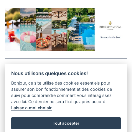
Aller en haut de la page
Nous utilisons quelques cookies!
Bonjour, ce site utilise des cookies essentiels pour
Media Kit
assurer son bon fonctionnement et des cookies de
Kontakt
suivi pour comprendre comment vous interagissez
Datenschutz-Bestimmungen
avec lui. Ce dernier ne sera fixé qu'après accord.
Laissez-moi choisir
helvet magazine
Tout accepter
District Creative Lab sàrl
Pl. de la Palud 23
Tel : +41 (21) 312 41 41