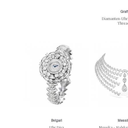
Graf
Diamanten-Uhr,
Threa
Bvlgari
Messi
Uhr Diva
Messika – Halske