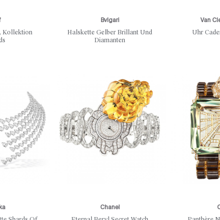
f
Bvlgari
Van Cl
 Kollektion
Halskette Gelber Brillant Und
Uhr Cade
ds
Diamanten
ka
Chanel
C
tte Shards Of
Eternal Beryl Secret Watch
Panthère N