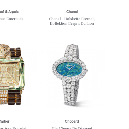
eef & Arpels
Chanel
nas Émeraude
Chanel – Halskette Eternal,
Kollektion L’esprit Du Lion
artier
Chopard
arcisse Bracelet
Uhr L’heure Du Diamant