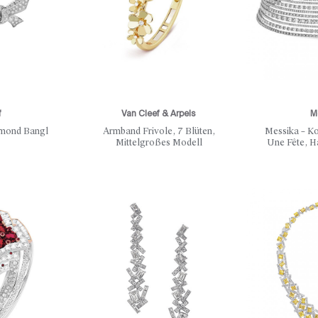
f
Van Cleef & Arpels
M
amond Bangl
Armband Frivole, 7 Blüten,
Messika – Ko
Mittelgroßes Modell
Une Fête, H