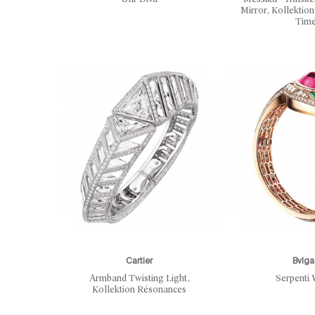
Mirror, Kollektio
Tim
Cartier
Bvlga
Armband Twisting Light,
Serpenti 
Kollektion Résonances