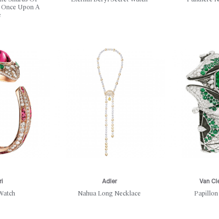
n Once Upon A
e
ri
Adler
Van Cl
Watch
Nahua Long Necklace
Papillon