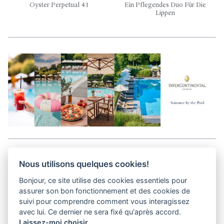
Oyster Perpetual 41
Ein Pflegendes Duo Für Die
Lippen
Aller en haut de la page
Nous utilisons quelques cookies!
Bonjour, ce site utilise des cookies essentiels pour
Media Kit
assurer son bon fonctionnement et des cookies de
Kontakt
suivi pour comprendre comment vous interagissez
Datenschutz-Bestimmungen
avec lui. Ce dernier ne sera fixé qu'après accord.
Laissez-moi choisir