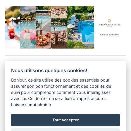
Aller en haut de la page
Nous utilisons quelques cookies!
Bonjour, ce site utilise des cookies essentiels pour
Media Kit
assurer son bon fonctionnement et des cookies de
Kontakt
suivi pour comprendre comment vous interagissez
Datenschutz-Bestimmungen
avec lui. Ce dernier ne sera fixé qu'après accord.
Laissez-moi choisir
helvet magazine
Tout accepter
District Creative Lab sàrl
Pl. de la Palud 23
Tel : +41 (21) 312 41 41
1003 Lausanne - Switzerland
info@helvet.swiss