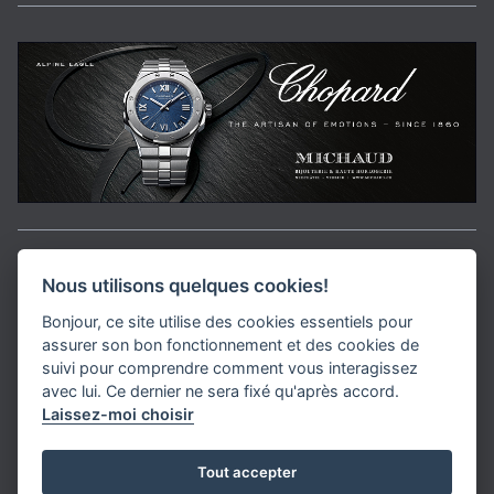
Aller en haut de la page
Nous utilisons quelques cookies!
Bonjour, ce site utilise des cookies essentiels pour
Media Kit
assurer son bon fonctionnement et des cookies de
Kontakt
suivi pour comprendre comment vous interagissez
Datenschutz-Bestimmungen
avec lui. Ce dernier ne sera fixé qu'après accord.
Laissez-moi choisir
helvet magazine
Tout accepter
District Creative Lab sàrl