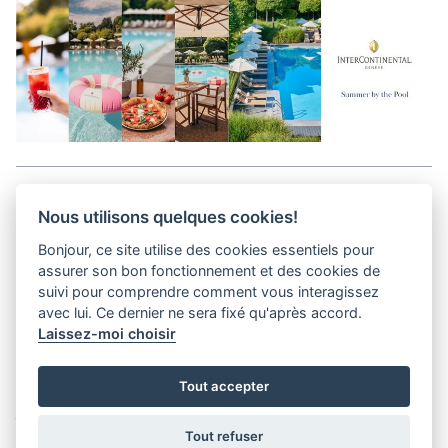
Aller en haut de la page
Nous utilisons quelques cookies!
Bonjour, ce site utilise des cookies essentiels pour
Media Kit
assurer son bon fonctionnement et des cookies de
Kontakt
suivi pour comprendre comment vous interagissez
Datenschutz-Bestimmungen
avec lui. Ce dernier ne sera fixé qu'après accord.
Laissez-moi choisir
helvet magazine
Tout accepter
District Creative Lab sàrl
Pl. de la Palud 23
Tel : +41 (21) 312 41 41
1003 Lausanne - Switzerland
info@helvet.swiss
Tout refuser