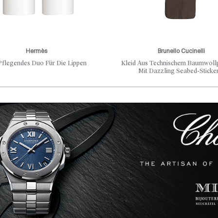
Hermès
Brunello Cucinelli
Pflegendes Duo Für Die Lippen
Kleid Aus Technischem Baumwoll
Mit Dazzling Seabed-Sticke