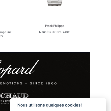
Patek Philippe
popeline
Nautilus 5810/1G-001
Ein
rei
Nous utilisons quelques cookies!