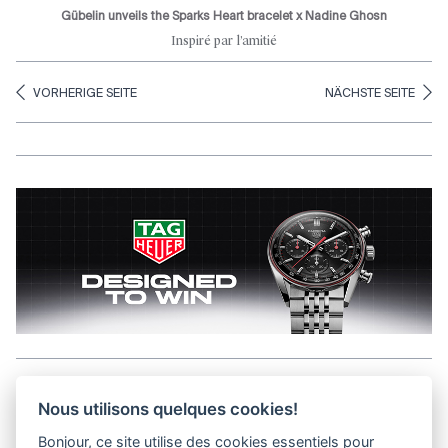
Gübelin unveils the Sparks Heart bracelet x Nadine Ghosn
Inspiré par l’amitié
VORHERIGE SEITE
NÄCHSTE SEITE
Aller en haut de la page
Nous utilisons quelques cookies!
Bonjour, ce site utilise des cookies essentiels pour