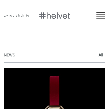
Living the high life
NEWS
All