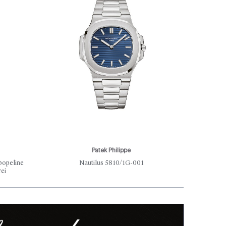
Patek Philippe
popeline
Nautilus 5810/1G-001
Ein
rei