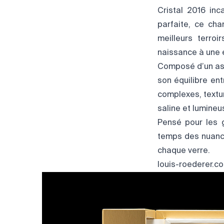
Cristal 2016 inc
parfaite, ce ch
meilleurs terro
naissance à une 
Composé d’un ass
son équilibre en
complexes, textur
saline et lumineu
Pensé pour les g
temps des nuance
chaque verre.
louis-roederer.c