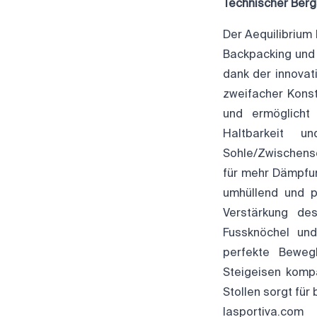
Technischer Berg
Der Aequilibrium 
Backpacking und
dank der innovat
zweifacher Konst
und ermöglicht
Haltbarkeit u
Sohle/Zwischenso
für mehr Dämpfun
umhüllend und p
Verstärkung de
Fussknöchel und
perfekte Beweg
Steigeisen komp
Stollen sorgt für
lasportiva.com