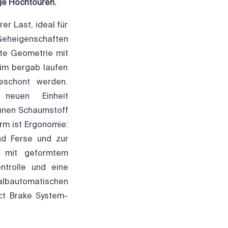
ge Hochtouren.
er Last, ideal für
Geheigenschaften
gte Geometrie mit
eim bergab laufen
eschont werden.
 neuen Einheit
innen Schaumstoff
rm ist Ergonomie:
nd Ferse und zur
n mit geformtem
ntrolle und eine
lbautomatischen
ct Brake System-