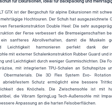
schuh für Exkursionen, ideal für Backpacking und mehrtägi
LT GTX ist der Bergschuh für alpine Exkursionen mit schwer
 mehrtägige Hochtouren. Der Schuh hat ausgezeichnete 
iven Fersenkonstruktion Double Heel: Die sehr ausgeprä
ruktion der Ferse verbessert die Bremseigenschaften b
 ein sanfteres Abrollverhalten, damit die Muskeln g
nd Leichtigkeit harmonieren perfekt dank der
hle mit externer Schalenkonstruktion Rubber Guard und 
g und Leichtigkeit durch weniger Gummischichten. Die Fo
räzise, mit integrierten TPU-Schalen an Schuhspitze u
s Obermaterials. Die 3D Flex System Evo- Rotatio
 abriebfestem Schutz ermöglicht eine bessere Trittko
lichkeit des Knöchels. Die Zwischensohle ist mit ha
atibel, die Vibram SpringLug Tech-Außensohle mit Impa
 bessere Anpassung an die harten Felsoberflächen.