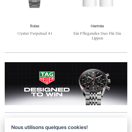
Rolex
Hermès
Oyster Perpetual 41
Ein Pflegendes Duo Für Die
Lippen
Aller en haut de la page
Nous utilisons quelques cookies!